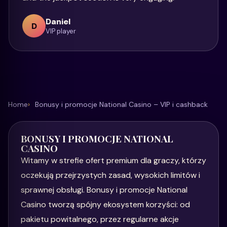
Daniel
D
VIP player
Home
Bonusy i promocje National Casino – VIP i cashback
BONUSY I PROMOCJE NATIONAL
CASINO
Witamy w strefie ofert premium dla graczy, którzy
oczekują przejrzystych zasad, wysokich limitów i
sprawnej obsługi. Bonusy i promocje National
Casino tworzą spójny ekosystem korzyści: od
pakietu powitalnego, przez regularne akcje