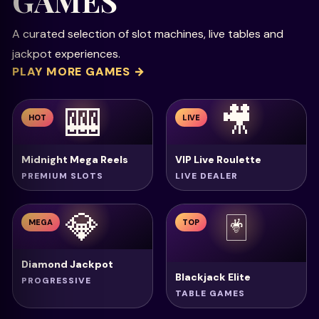
GAMES
A curated selection of slot machines, live tables and
jackpot experiences.
PLAY MORE GAMES →
🎰
🎥
HOT
LIVE
Midnight Mega Reels
VIP Live Roulette
PREMIUM SLOTS
LIVE DEALER
💎
🃏
MEGA
TOP
Diamond Jackpot
Blackjack Elite
PROGRESSIVE
TABLE GAMES