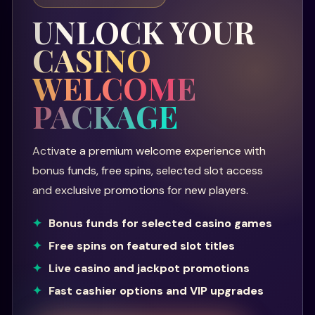
UNLOCK YOUR
CASINO
WELCOME
PACKAGE
Activate a premium welcome experience with
bonus funds, free spins, selected slot access
and exclusive promotions for new players.
Bonus funds for selected casino games
Free spins on featured slot titles
Live casino and jackpot promotions
Fast cashier options and VIP upgrades