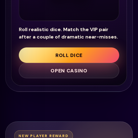
Roll realistic dice. Match the VIP pair
after a couple of dramatic near-misses.
ROLL DICE
OPEN CASINO
NEW PLAYER REWARD