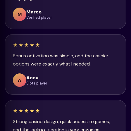
Marco
M
Verified player
★★★★★
Bonus activation was simple, and the cashier
options were exactly what I needed.
Anna
A
Slots player
★★★★★
Strong casino design, quick access to games,
and the jackpot section is very engaging.