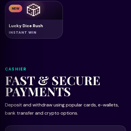
🎲
NEW
Lucky Dice Rush
INSTANT WIN
CASHIER
FAST & SECURE
PAYMENTS
Deposit and withdraw using popular cards, e-wallets,
bank transfer and crypto options.