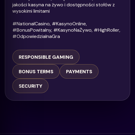
jakości kasyna na żywo i dostępności stołów z
wysokimi limitami
#NationalCasino, #KasynoOnline,
#BonusPowitalny, #KasynoNaŻywo, #HighRoller,
#OdpowiedzialnaGra
RESPONSIBLE GAMING
BONUS TERMS
PAYMENTS
SECURITY