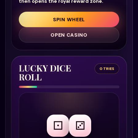
then opens the royal reward zone.
SPIN WHEEL
OPEN CASINO
LUCKY DICE
0 TRIES
ROLL
⚀
⚂