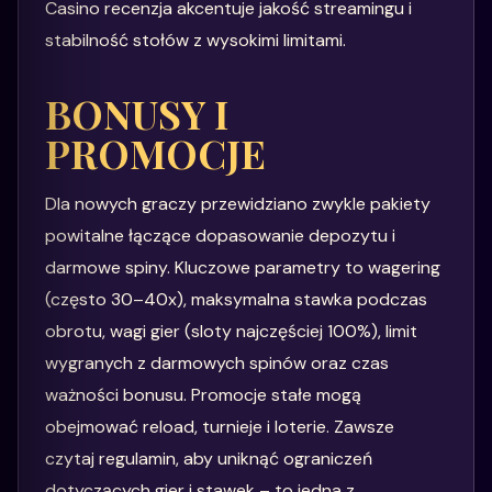
Casino recenzja akcentuje jakość streamingu i
stabilność stołów z wysokimi limitami.
BONUSY I
PROMOCJE
Dla nowych graczy przewidziano zwykle pakiety
powitalne łączące dopasowanie depozytu i
darmowe spiny. Kluczowe parametry to wagering
(często 30–40x), maksymalna stawka podczas
obrotu, wagi gier (sloty najczęściej 100%), limit
wygranych z darmowych spinów oraz czas
ważności bonusu. Promocje stałe mogą
obejmować reload, turnieje i loterie. Zawsze
czytaj regulamin, aby uniknąć ograniczeń
dotyczących gier i stawek – to jedna z