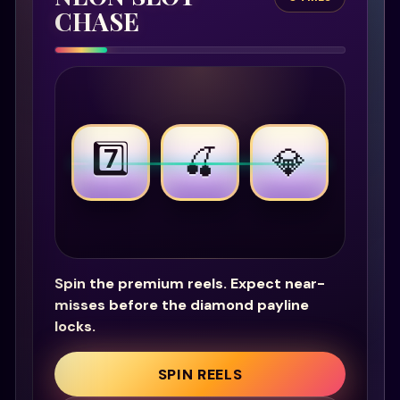
CHASE
7️⃣
🍒
💎
Spin the premium reels. Expect near-
misses before the diamond payline
locks.
SPIN REELS