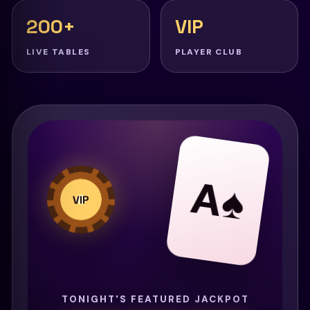
200+
VIP
LIVE TABLES
PLAYER CLUB
A♠
VIP
TONIGHT'S FEATURED JACKPOT