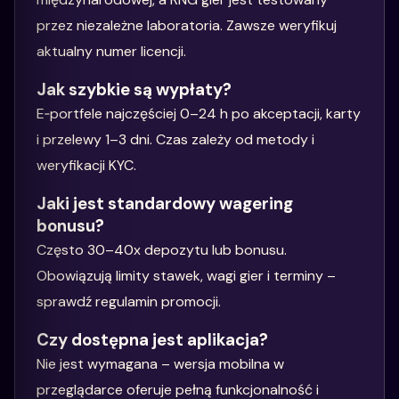
przez niezależne laboratoria. Zawsze weryfikuj
aktualny numer licencji.
Jak szybkie są wypłaty?
E‑portfele najczęściej 0–24 h po akceptacji, karty
i przelewy 1–3 dni. Czas zależy od metody i
weryfikacji KYC.
Jaki jest standardowy wagering
bonusu?
Często 30–40x depozytu lub bonusu.
Obowiązują limity stawek, wagi gier i terminy –
sprawdź regulamin promocji.
Czy dostępna jest aplikacja?
Nie jest wymagana – wersja mobilna w
przeglądarce oferuje pełną funkcjonalność i