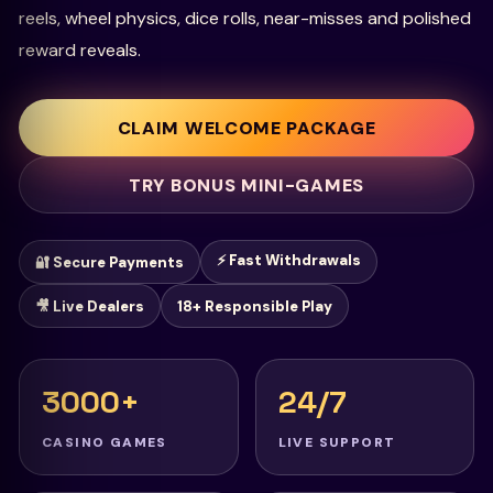
reels, wheel physics, dice rolls, near-misses and polished
reward reveals.
CLAIM WELCOME PACKAGE
TRY BONUS MINI-GAMES
⚡ Fast Withdrawals
🔐 Secure Payments
🎥 Live Dealers
18+ Responsible Play
3000+
24/7
CASINO GAMES
LIVE SUPPORT