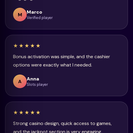
Marco
M
Verified player
★★★★★
Bonus activation was simple, and the cashier
options were exactly what I needed.
Anna
A
Slots player
★★★★★
Strong casino design, quick access to games,
and the jackpot section is very engaging.