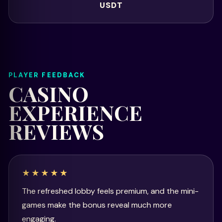
USDT
PLAYER FEEDBACK
CASINO
EXPERIENCE
REVIEWS
★★★★★
The refreshed lobby feels premium, and the mini-
games make the bonus reveal much more
engaging.