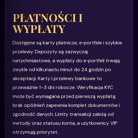
PŁATNOŚCI I
WYPŁATY
Dostępne są karty płatnicze, e‑portfele i szybkie
przelewy. Depozyty są zazwyczaj
natychmiastowe, a wypłaty do e‑portfeli trwają
zwykle od kilkunastu minut do 24 godzin po
akceptacji. Karty i przelewy bankowe to
przeważnie 1–3 dni robocze. Weryfikacja KYC
może być wymagana przed pierwszą wypłatą;
brak opóźnień zapewnia komplet dokumentów i
zgodność danych. Limity transakcji zależą od
metody oraz statusu konta, a użytkownicy VIP
otrzymują priorytet.