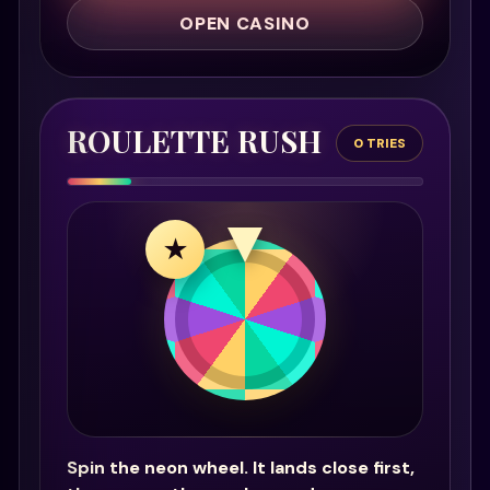
OPEN CASINO
ROULETTE RUSH
0 TRIES
Spin the neon wheel. It lands close first,