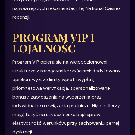
najważniejszych rekomendacji tej National Casino
recenzji.
PROGRAM VIP I
LOJALNOŚĆ
Program VIP opiera się na wielopoziomowej
strukturze z rosnącymi korzyściami: dedykowany
opiekun, wyższe limity wpłat i wypłat,
priorytetowa weryfikacja, spersonalizowane
bonusy, zaproszenia na wydarzenia oraz
indywidualne rozwiązania płatnicze. High-rollerzy
mogą liczyć na szybszą eskalację spraw i
elastyczność warunków, przy zachowaniu pełnej
dyskrecji.