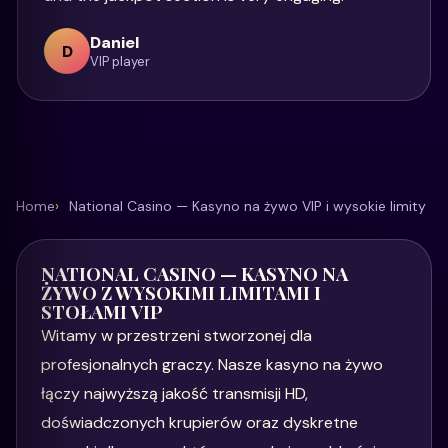
Daniel
D
VIP player
Home
National Casino — Kasyno na żywo VIP i wysokie limity
NATIONAL CASINO — KASYNO NA
ŻYWO Z WYSOKIMI LIMITAMI I
STOŁAMI VIP
Witamy w przestrzeni stworzonej dla
profesjonalnych graczy. Nasze kasyno na żywo
łączy najwyższą jakość transmisji HD,
doświadczonych krupierów oraz dyskretne