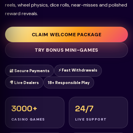
reels, wheel physics, dice rolls, near-misses and polished
reward reveals.
CLAIM WELCOME PACKAGE
TRY BONUS MINI-GAMES
⚡ Fast Withdrawals
🔐 Secure Payments
🎥 Live Dealers
18+ Responsible Play
3000+
24/7
CASINO GAMES
LIVE SUPPORT