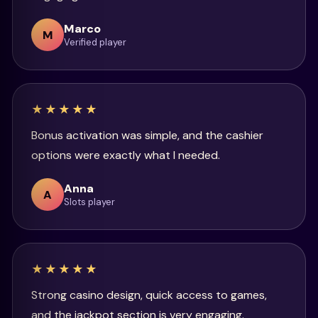
Marco
M
Verified player
★★★★★
Bonus activation was simple, and the cashier
options were exactly what I needed.
Anna
A
Slots player
★★★★★
Strong casino design, quick access to games,
and the jackpot section is very engaging.