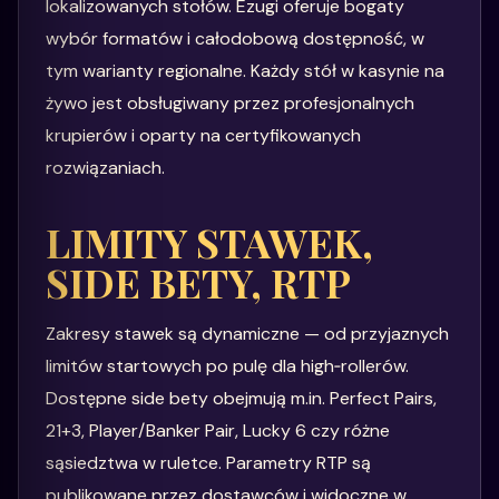
lokalizowanych stołów. Ezugi oferuje bogaty
wybór formatów i całodobową dostępność, w
tym warianty regionalne. Każdy stół w kasynie na
żywo jest obsługiwany przez profesjonalnych
krupierów i oparty na certyfikowanych
rozwiązaniach.
LIMITY STAWEK,
SIDE BETY, RTP
Zakresy stawek są dynamiczne — od przyjaznych
limitów startowych po pulę dla high‑rollerów.
Dostępne side bety obejmują m.in. Perfect Pairs,
21+3, Player/Banker Pair, Lucky 6 czy różne
sąsiedztwa w ruletce. Parametry RTP są
publikowane przez dostawców i widoczne w