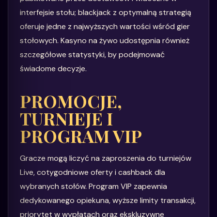
interfejsie stołu; blackjack z optymalną strategią
oferuje jedne z najwyższych wartości wśród gier
stołowych. Kasyno na żywo udostępnia również
szczegółowe statystyki, by podejmować
świadome decyzje.
PROMOCJE,
TURNIEJE I
PROGRAM VIP
Gracze mogą liczyć na zaproszenia do turniejów
Live, cotygodniowe oferty i cashback dla
wybranych stołów. Program VIP zapewnia
dedykowanego opiekuna, wyższe limity transakcji,
priorytet w wypłatach oraz ekskluzywne