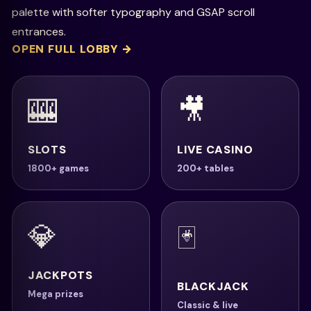
palette with softer typography and GSAP scroll
entrances.
OPEN FULL LOBBY →
🎰
🎥
SLOTS
LIVE CASINO
1800+ games
200+ tables
💎
🃏
JACKPOTS
BLACKJACK
Mega prizes
Classic & live