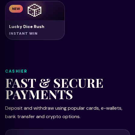
🎲
NEW
Lucky Dice Rush
INSTANT WIN
CASHIER
FAST & SECURE
PAYMENTS
Deposit and withdraw using popular cards, e-wallets,
bank transfer and crypto options.