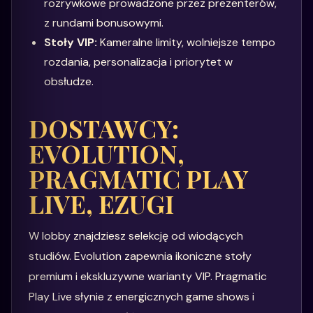
rozrywkowe prowadzone przez prezenterów,
z rundami bonusowymi.
Stoły VIP:
Kameralne limity, wolniejsze tempo
rozdania, personalizacja i priorytet w
obsłudze.
DOSTAWCY:
EVOLUTION,
PRAGMATIC PLAY
LIVE, EZUGI
W lobby znajdziesz selekcję od wiodących
studiów. Evolution zapewnia ikoniczne stoły
premium i ekskluzywne warianty VIP. Pragmatic
Play Live słynie z energicznych game shows i