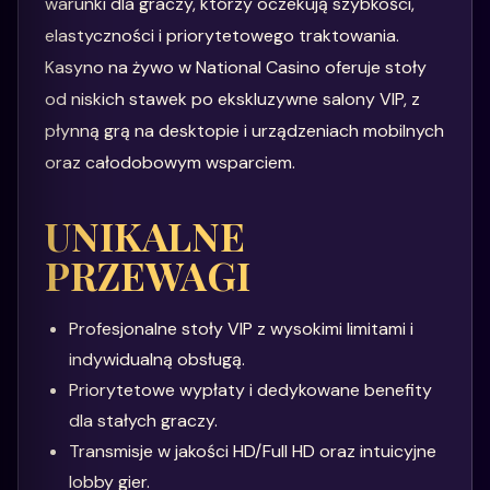
warunki dla graczy, którzy oczekują szybkości,
elastyczności i priorytetowego traktowania.
Kasyno na żywo w National Casino oferuje stoły
od niskich stawek po ekskluzywne salony VIP, z
płynną grą na desktopie i urządzeniach mobilnych
oraz całodobowym wsparciem.
UNIKALNE
PRZEWAGI
Profesjonalne stoły VIP z wysokimi limitami i
indywidualną obsługą.
Priorytetowe wypłaty i dedykowane benefity
dla stałych graczy.
Transmisje w jakości HD/Full HD oraz intuicyjne
lobby gier.