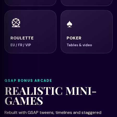
🎡
♠️
ROULETTE
POKER
EU / FR / VIP
Tables & video
GSAP BONUS ARCADE
REALISTIC MINI-
GAMES
Rebuilt with GSAP tweens, timelines and staggered