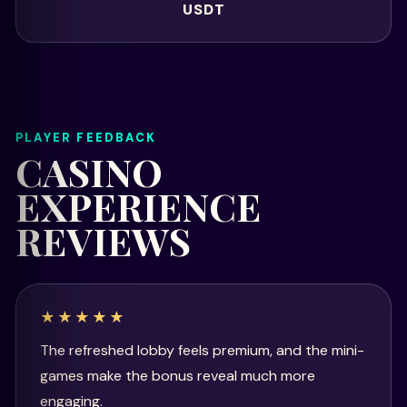
USDT
PLAYER FEEDBACK
CASINO
EXPERIENCE
REVIEWS
★★★★★
The refreshed lobby feels premium, and the mini-
games make the bonus reveal much more
engaging.