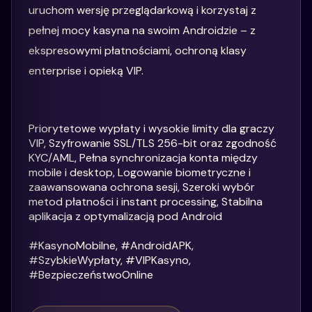
uruchom wersję przeglądarkową i korzystaj z
pełnej mocy kasyna na swoim Androidzie – z
ekspresowymi płatnościami, ochroną klasy
enterprise i opieką VIP.
Priorytetowe wypłaty i wysokie limity dla graczy
VIP, Szyfrowanie SSL/TLS 256-bit oraz zgodność
KYC/AML, Pełna synchronizacja konta między
mobile i desktop, Logowanie biometryczne i
zaawansowana ochrona sesji, Szeroki wybór
metod płatności i instant processing, Stabilna
aplikacja z optymalizacją pod Android
#KasynoMobilne, #AndroidAPK,
#SzybkieWypłaty, #VIPKasyno,
#BezpieczeństwoOnline