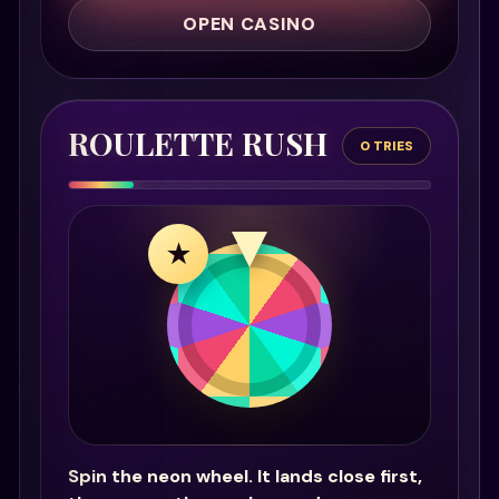
OPEN CASINO
ROULETTE RUSH
0 TRIES
Spin the neon wheel. It lands close first,