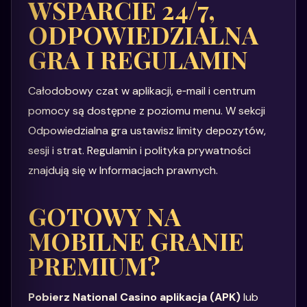
WSPARCIE 24/7,
ODPOWIEDZIALNA
GRA I REGULAMIN
Całodobowy czat w aplikacji, e‑mail i centrum
pomocy są dostępne z poziomu menu. W sekcji
Odpowiedzialna gra ustawisz limity depozytów,
sesji i strat. Regulamin i polityka prywatności
znajdują się w Informacjach prawnych.
GOTOWY NA
MOBILNE GRANIE
PREMIUM?
Pobierz National Casino aplikacja (APK)
lub