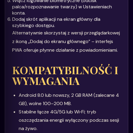
Włącz logowanie biometryczne (odcisk
palca/rozpoznawanie twarzy) w Ustawieniach
konta.
Dodaj skrót aplikacji na ekran główny dla
szybkiego dostępu.
Alternatywnie skorzystaj z wersji przeglądarkowej
z ikoną „Dodaj do ekranu głównego” – interfejs
PWA oferuje płynne działanie z powiadomieniami.
KOMPATYBILNOŚĆ I
WYMAGANIA
Android 8.0 lub nowszy, 2 GB RAM (zalecane 4
GB), wolne 100–200 MB.
Stabilne łącze 4G/5G lub Wi‑Fi; tryb
oszczędzania energii wyłączony podczas sesji
na żywo.