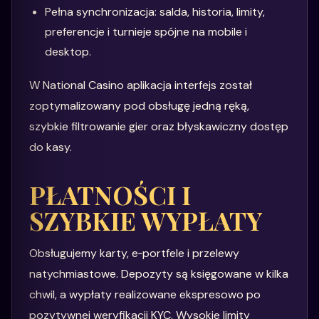
Pełna synchronizacja: salda, historia, limity,
preferencje i turnieje spójne na mobile i
desktop.
W National Casino aplikacja interfejs został
zoptymalizowany pod obsługę jedną ręką,
szybkie filtrowanie gier oraz błyskawiczny dostęp
do kasy.
PŁATNOŚCI I
SZYBKIE WYPŁATY
Obsługujemy karty, e‑portfele i przelewy
natychmiastowe. Depozyty są księgowane w kilka
chwil, a wypłaty realizowane ekspresowo po
pozytywnej weryfikacji KYC. Wysokie limity