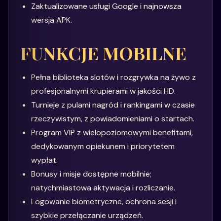
Zaktualizowane usługi Google i najnowsza
wersja APK.
FUNKCJE MOBILNE
Pełna biblioteka slotów i rozgrywka na żywo z
profesjonalnymi krupierami w jakości HD.
Turnieje z pulami nagród i rankingami w czasie
rzeczywistym, z powiadomieniami o startach.
Program VIP z wielopoziomowymi benefitami,
dedykowanym opiekunem i priorytetem
wypłat.
Bonusy i misje dostępne mobilnie;
natychmiastowa aktywacja i rozliczanie.
Logowanie biometryczne, ochrona sesji i
szybkie przełączanie urządzeń.