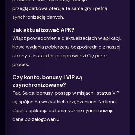
przeglądarkowa oferuje te same gry i pełną
synchronizację danych.
Jak aktualizować APK?
Włącz powiadomienia o aktualizacjach w aplikacji.
Nowe wydania pobierzesz bezpośrednio z naszej
strony, a instalator przeprowadzi Cię przez
proces.
Czy konto, bonusy i VIP są
zsynchronizowane?
Tak. Salda, bonusy, postęp w misjach i status VIP
są spójne na wszystkich urządzeniach. National
Casino aplikacja automatycznie synchronizuje
dane po zalogowaniu.