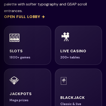
palette with softer typography and GSAP scroll
entrances.
OPEN FULL LOBBY →
🎰
🎥
SLOTS
LIVE CASINO
1800+ games
200+ tables
💎
🃏
JACKPOTS
BLACKJACK
Mega prizes
Classic & live