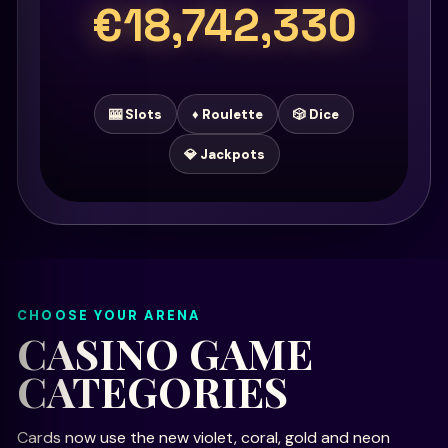
€18,742,330
🎰 Slots
♦ Roulette
🎲 Dice
💎 Jackpots
CHOOSE YOUR ARENA
CASINO GAME
CATEGORIES
Cards now use the new violet, coral, gold and neon