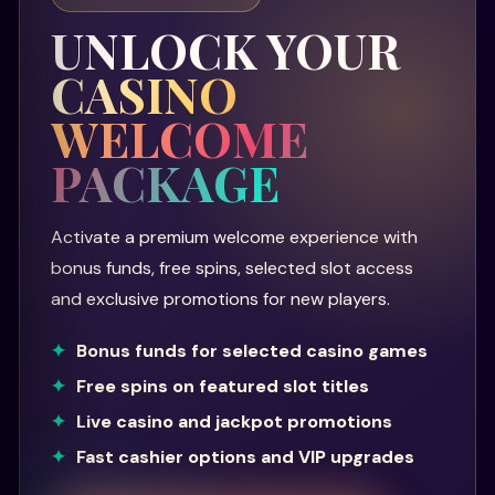
UNLOCK YOUR
CASINO
WELCOME
PACKAGE
Activate a premium welcome experience with
bonus funds, free spins, selected slot access
and exclusive promotions for new players.
Bonus funds for selected casino games
Free spins on featured slot titles
Live casino and jackpot promotions
Fast cashier options and VIP upgrades