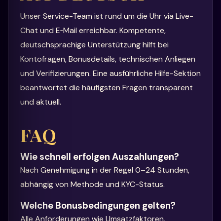
Unser Service-Team ist rund um die Uhr via Live-
Chat und E‑Mail erreichbar. Kompetente,
deutschsprachige Unterstützung hilft bei
Kontofragen, Bonusdetails, technischen Anliegen
und Verifizierungen. Eine ausführliche Hilfe-Sektion
beantwortet die häufigsten Fragen transparent
und aktuell.
FAQ
Wie schnell erfolgen Auszahlungen?
Nach Genehmigung in der Regel 0–24 Stunden,
abhängig von Methode und KYC-Status.
Welche Bonusbedingungen gelten?
Alle Anforderungen wie Umsatzfaktoren,