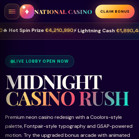
♦
NATIONAL CASINO
CLAIM BONUS
pin Prize
€4,210,990
⚡ Lightning Cash
€1,890,447
💰 VIP 
LIVE LOBBY OPEN NOW
MIDNIGHT
CASINO RUSH
Premium neon casino redesign with a Coolors-style
palette, Fontpair-style typography and GSAP-powered
motion. Try the upgraded bonus arcade with animated