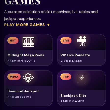
GAMES
A curated selection of slot machines, live tables and
jackpot experiences.
PLAY MORE GAMES →
🎰
🎥
HOT
LIVE
Midnight Mega Reels
VIP Live Roulette
PREMIUM SLOTS
LIVE DEALER
💎
🃏
MEGA
TOP
Diamond Jackpot
Blackjack Elite
PROGRESSIVE
TABLE GAMES