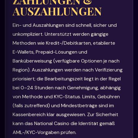
AUSZAHLUNGEN
Ein- und Auszahlungen sind schnell, sicher und
unkompliziert. Unterstützt werden gängige
Methoden wie Kredit-/Debitkarten, etablierte
E‑Wallets, Prepaid-Lösungen und
Banküberweisung (verfügbare Optionen je nach
Region). Auszahlungen werden nach Verifizierung
priorisiert; die Bearbeitungszeit liegt in der Regel
bei 0–24 Stunden nach Genehmigung, abhängig
von Methode und KYC-Status. Limits, Gebühren
(falls zutreffend) und Mindestbeträge sind im
Kassenbereich klar ausgewiesen. Zur Sicherheit
kann das National Casino die Identität gemäß
AML-/KYC-Vorgaben prüfen.