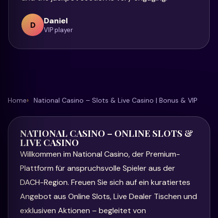
Daniel
D
VIP player
Home
National Casino – Slots & Live Casino | Bonus & VIP
NATIONAL CASINO – ONLINE SLOTS &
LIVE CASINO
Willkommen im National Casino, der Premium-
Plattform für anspruchsvolle Spieler aus der
DACH-Region. Freuen Sie sich auf ein kuratiertes
Angebot aus Online Slots, Live Dealer Tischen und
exklusiven Aktionen – begleitet von