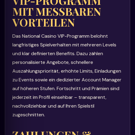
VIP-PROGRAMM
MIT MESSBAREN
VORTEILEN
Das National Casino VIP-Programm belohnt
langfristiges Spielverhalten mit mehreren Levels
und klar definierten Benefits. Dazu zählen
personalisierte Angebote, schnellere
Auszahlungspriorität, erhöhte Limits, Einladungen
zu Events sowie ein dedizierter Account Manager
auf höheren Stufen. Fortschritt und Prämien sind
jederzeit im Profil einsehbar – transparent,
nachvollziehbar und auf Ihren Spielstil
zugeschnitten.
ZAHLUNGEN &