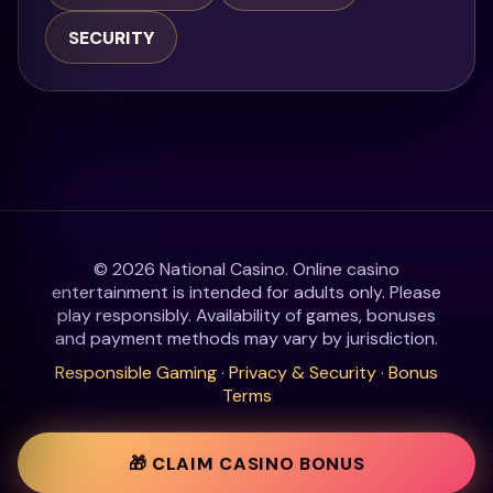
SECURITY
© 2026 National Casino. Online casino
entertainment is intended for adults only. Please
play responsibly. Availability of games, bonuses
and payment methods may vary by jurisdiction.
Responsible Gaming
·
Privacy & Security
·
Bonus
Terms
🎁 CLAIM CASINO BONUS