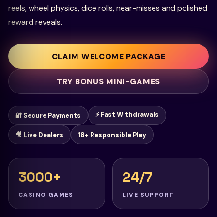
reels, wheel physics, dice rolls, near-misses and polished
reward reveals.
CLAIM WELCOME PACKAGE
TRY BONUS MINI-GAMES
⚡ Fast Withdrawals
🔐 Secure Payments
🎥 Live Dealers
18+ Responsible Play
3000+
24/7
CASINO GAMES
LIVE SUPPORT